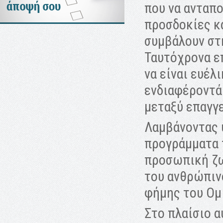
που να ανταπο
προσδοκίες κα
συμβάλουν στ
Ταυτόχρονα ε
να είναι ευέλ
ενδιαφέροντά 
μεταξύ επαγγ
Λαμβάνοντας 
προγράμματα 
προσωπική ζωή
του ανθρώπιν
φήμης του Ομ
Στο πλαίσιο α