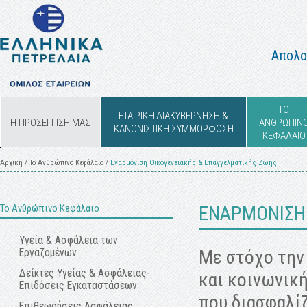
Απολο
ΤΟ
ΕΤΑΙΡΙΚΗ ΔΙΑΚΥΒΕΡΝΗΣΗ &
Η ΠΡΟΣΕΓΓΙΣΗ ΜΑΣ
ΑΝΘΡΩΠΙΝ
ΚΑΝΟΝΙΣΤΙΚΗ ΣΥΜΜΟΡΦΩΣΗ
ΚΕΦΑΛΑΙΟ
Αρχική
/
Το Ανθρώπινο Κεφάλαιο
/
Εναρμόνιση Οικογενειακής & Επαγγελματικής Ζωής
Το Ανθρώπινο Κεφάλαιο
ΕΝΑΡΜΟΝΙΣΗ 
Υγεία & Ασφάλεια των
Με στόχο την
Εργαζομένων
Δείκτες Υγείας & Ασφάλειας-
και κοινωνικ
Επιδόσεις Εγκαταστάσεων
που διασφαλίζ
Επιθεωρήσεις Ασφάλειας