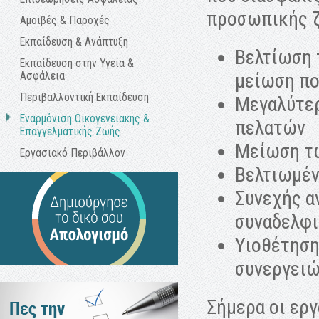
προσωπικής 
Αμοιβές & Παροχές
Εκπαίδευση & Ανάπτυξη
Βελτίωση 
Εκπαίδευση στην Υγεία &
μείωση π
Ασφάλεια
Περιβαλλοντική Εκπαίδευση
Μεγαλύτερ
Εναρμόνιση Οικογενειακής &
πελατών
Επαγγελματικής Ζωής
Μείωση τω
Εργασιακό Περιβάλλον
Βελτιωμέν
Συνεχής α
συναδελφ
Υιοθέτηση
συνεργει
Σήμερα οι εργ