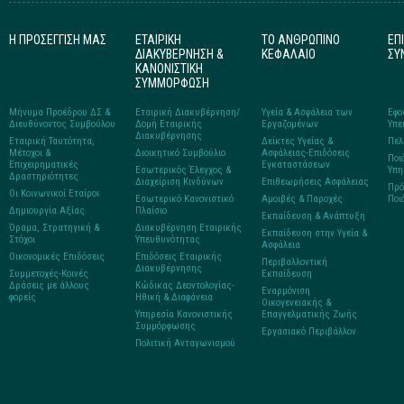
Η ΠΡΟΣΕΓΓΙΣΗ ΜΑΣ
ΕΤΑΙΡΙΚΗ
ΤΟ ΑΝΘΡΩΠΙΝΟ
ΕΠ
ΔΙΑΚΥΒΕΡΝΗΣΗ &
ΚΕΦΑΛΑΙΟ
ΣΥ
ΚΑΝΟΝΙΣΤΙΚΗ
ΣΥΜΜΟΡΦΩΣΗ
Μήνυμα Προέδρου ΔΣ &
Εταιρική Διακυβέρνηση/
Υγεία & Ασφάλεια των
Εφο
Διευθύνοντος Συμβούλου
Δομή Εταιρικής
Εργαζομένων
Υπε
Διακυβέρνησης
Εταιρική Ταυτότητα,
Δείκτες Υγείας &
Πελ
Μέτοχοι &
Διοικητικό Συμβούλιο
Ασφάλειας-Επιδόσεις
Ποι
Επιχειρηματικές
Εγκαταστάσεων
Εσωτερικός Έλεγχος &
Υπη
Δραστηριότητες
Διαχείριση Κινδύνων
Επιθεωρήσεις Ασφάλειας
Πρό
Οι Κοινωνικοί Εταίροι
Εσωτερικό Κανονιστικό
Αμοιβές & Παροχές
Ποι
Δημιουργία Αξίας
Πλαίσιο
Εκπαίδευση & Ανάπτυξη
Όραμα, Στρατηγική &
Διακυβέρνηση Εταιρικής
Εκπαίδευση στην Υγεία &
Στόχοι
Υπευθυνότητας
Ασφάλεια
Οικονομικές Επιδόσεις
Επιδόσεις Εταιρικής
Περιβαλλοντική
Διακυβέρνησης
Συμμετοχές-Κοινές
Εκπαίδευση
Δράσεις με άλλους
Κώδικας Δεοντολογίας-
Εναρμόνιση
φορείς
Ηθική & Διαφάνεια
Οικογενειακής &
Υπηρεσία Κανονιστικής
Επαγγελματικής Ζωής
Συμμόρφωσης
Εργασιακό Περιβάλλον
Πολιτική Ανταγωνισμού