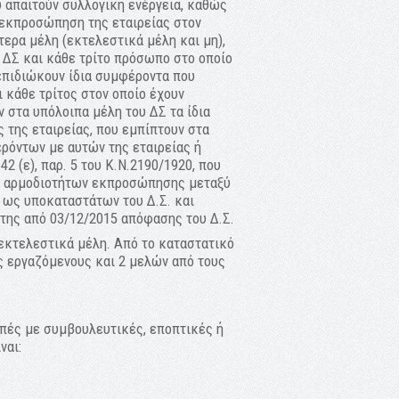
 απαιτούν συλλογική ενέργεια, καθώς
ν εκπροσώπηση της εταιρείας στον
τερα μέλη (εκτελεστικά μέλη και μη),
υ ΔΣ και κάθε τρίτο πρόσωπο στο οποίο
 επιδιώκουν ίδια συμφέροντα που
ι κάθε τρίτος στον οποίο έχουν
 στα υπόλοιπα μέλη του ΔΣ τα ίδια
 της εταιρείας, που εμπίπτουν στα
ρόντων με αυτών της εταιρείας ή
2 (ε), παρ. 5 του Κ.Ν.2190/1920, που
μή αρμοδιοτήτων εκπροσώπησης μεταξύ
 ως υποκαταστάτων του Δ.Σ. και
της από 03/12/2015 απόφασης του Δ.Σ.
εκτελεστικά μέλη. Από το καταστατικό
ς εργαζόμενους και 2 μελών από τους
οπές με συμβουλευτικές, εποπτικές ή
ναι: