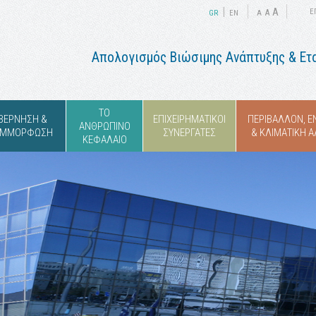
|
A
A
Ε
GR
ΕΝ
A
Απολογισμός Βιώσιμης Ανάπτυξης & Ετα
ΤΟ
ΥΒΕΡΝΗΣΗ &
ΕΠΙΧΕΙΡΗΜΑΤΙΚΟΙ
ΠΕΡΙΒΑΛΛΟΝ, Ε
ΑΝΘΡΩΠΙΝΟ
ΣΥΜΜΟΡΦΩΣΗ
ΣΥΝΕΡΓΑΤΕΣ
& ΚΛΙΜΑΤΙΚΗ 
ΚΕΦΑΛΑΙΟ