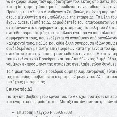
να εκχωρεί μέρος των αρμοδιοτήτων του, εκτός από αυτές που
και τη διαχείριση, διοίκηση ή διεύθυνση των υποθέσεων ή τη
Πρόεδρο του ΔΣ, στο Διευθύνοντα Σύμβουλο, σε ένα ή περισσό
στους Διευθυντές ή σε υπαλλήλους της εταιρείας. Τα μέλη το
έχουν ανατεθεί από το ΔΣ αρμοδιότητές του, απαγορεύεται να
αντιβαίνουν στα συμφέροντα της εταιρείας. Τα μέλη του ΔΣ κα
ανατεθεί αρμοδιότητές του, οφείλουν έγκαιρα να αποκαλύπτουν
συμφέροντα τους, που ενδέχεται να ανακύψουν από συναλλαγές
καθήκοντά τους, καθώς και κάθε άλλη σύγκρουση ιδίων συμφε
συνδεδεμένων με αυτήν επιχειρήσεων κατά την έννοια του άρ. 4
ανακύπτει κατά την άσκηση των καθηκόντων τους. Η κατανο
του εκτελεστικού Προέδρου και του Διευθύνοντος Συμβούλου,
νομίμων εκπροσώπων της εταιρείας έχει λάβει χώρα δυνάμει 
Τα 4 μέλη του ΔΣ (του Προέδρου συμπεριλαμβανομένου) είναι 
της εταιρείας προβλέπεται ο ορισμός 2 μελών του ΔΣ από του
μετόχους μειοψηφίας.
Επιτροπές ΔΣ
Για την υποβοήθηση του έργου του, το ΔΣ έχει συστήσει επιτρ
και εγκριτικές αρμοδιότητες. Μεταξύ αυτών των επιτροπών εί
Επιτροπή Ελέγχου Ν.3693/2008