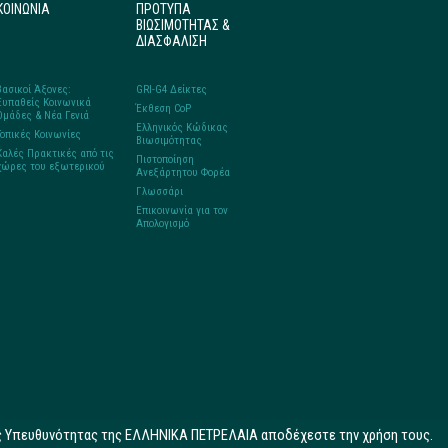
ΚΟΙΝΩΝΙΑ
ΠΡΟΤΥΠΑ
ΒΙΩΣΙΜΟΤΗΤΑΣ &
ΔΙΑΣΦΑΛΙΣΗ
Βασικοί Άξονες:
GRI-G4 Δείκτες
Ευπαθείς Κοινωνικά
Έκθεση CoP
Ομάδες & Νέα Γενιά
Ελληνικός Κώδικας
Τοπικές Κοινωνίες
Βιωσιμότητας
Καλές Πρακτικές από τις
Πιστοποίηση
χώρες του εξωτερικού
Ανεξάρτητου Φορέα
Γλωσσάρι
Επικοινωνία για τον
Απολογισμό
ής Υπευθυνότητας της ΕΛΛΗΝΙΚΑ ΠΕΤΡΕΛΑΙΑ αποδέχεστε την χρήση τους.