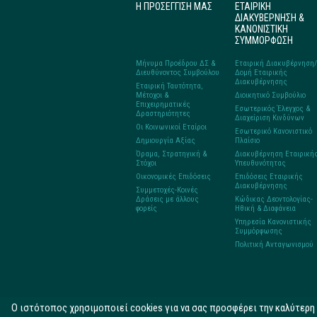
Η ΠΡΟΣΕΓΓΙΣΗ ΜΑΣ
ΕΤΑΙΡΙΚΗ
ΔΙΑΚΥΒΕΡΝΗΣΗ &
ΚΑΝΟΝΙΣΤΙΚΗ
ΣΥΜΜΟΡΦΩΣΗ
Μήνυμα Προέδρου ΔΣ &
Εταιρική Διακυβέρνηση/
Διευθύνοντος Συμβούλου
Δομή Εταιρικής
Διακυβέρνησης
Εταιρική Ταυτότητα,
Μέτοχοι &
Διοικητικό Συμβούλιο
Επιχειρηματικές
Εσωτερικός Έλεγχος &
Δραστηριότητες
Διαχείριση Κινδύνων
Οι Κοινωνικοί Εταίροι
Εσωτερικό Κανονιστικό
Δημιουργία Αξίας
Πλαίσιο
Όραμα, Στρατηγική &
Διακυβέρνηση Εταιρική
Στόχοι
Υπευθυνότητας
Οικονομικές Επιδόσεις
Επιδόσεις Εταιρικής
Διακυβέρνησης
Συμμετοχές-Κοινές
Δράσεις με άλλους
Κώδικας Δεοντολογίας-
φορείς
Ηθική & Διαφάνεια
Υπηρεσία Κανονιστικής
Συμμόρφωσης
Πολιτική Ανταγωνισμού
O ιστότοπος χρησιμοποιεί cookies για να σας προσφέρει την καλύτερ