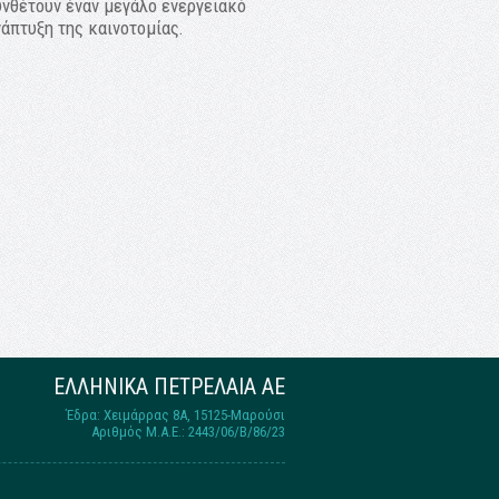
νθέτουν έναν μεγάλο ενεργειακό
νάπτυξη της καινοτομίας.
ΕΛΛΗΝΙΚΑ ΠΕΤΡΕΛΑΙΑ ΑΕ
Έδρα: Χειμάρρας 8A, 15125-Μαρούσι
Αριθμός Μ.Α.Ε.: 2443/06/Β/86/23