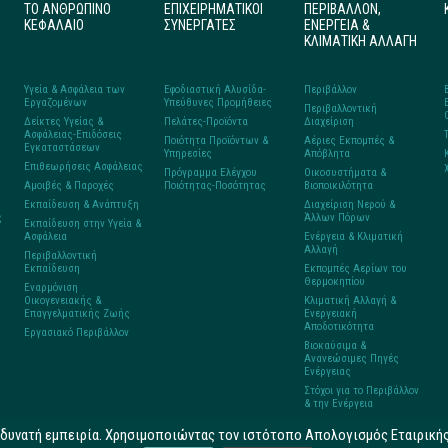
ΤΟ ΑΝΘΡΩΠΙΝΟ
ΕΠΙΧΕΙΡΗΜΑΤΙΚΟΙ
ΠΕΡΙΒΑΛΛΟΝ,
ΚΕΦΑΛΑΙΟ
ΣΥΝΕΡΓΑΤΕΣ
ΕΝΕΡΓΕΙΑ &
ΚΛΙΜΑΤΙΚΗ ΑΛΛΑΓΗ
Υγεία & Ασφάλεια των
Εφοδιαστική Αλυσίδα-
Περιβάλλον
Εργαζομένων
Υπεύθυνες Προμήθειες
Περιβαλλοντική
Δείκτες Υγείας &
Πελάτες-Προϊόντα
Διαχείριση
Ασφάλειας-Επιδόσεις
Ποιότητα Προϊόντων &
Αέριες Εκπομπές &
Εγκαταστάσεων
Υπηρεσίες
Απόβλητα
Επιθεωρήσεις Ασφάλειας
Πρόγραμμα Ελέγχου
Οικοσυστήματα &
Αμοιβές & Παροχές
Ποιότητας-Ποσότητας
Βιοποικιλότητα
Εκπαίδευση & Ανάπτυξη
Διαχείριση Νερού &
ς
Άλλων Πόρων
Εκπαίδευση στην Υγεία &
Ασφάλεια
Ενέργεια & Κλιματική
Αλλαγή
Περιβαλλοντική
Εκπαίδευση
Εκπομπές Αερίων του
Θερμοκηπίου
Εναρμόνιση
Οικογενειακής &
Κλιματική Αλλαγή &
Επαγγελματικής Ζωής
Ενεργειακή
Αποδοτικότητα
Εργασιακό Περιβάλλον
Βιοκαύσιμα &
Ανανεώσιμες Πηγές
Ενέργειας
Στόχοι για το Περιβάλλον
& την Ενέργεια
η δυνατή εμπειρία. Χρησιμοποιώντας τον ιστότοπο Απολογισμός Εταιρικ