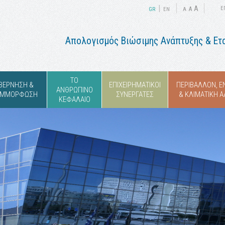
|
A
A
Ε
GR
ΕΝ
A
Απολογισμός Βιώσιμης Ανάπτυξης & Ετα
ΤΟ
ΥΒΕΡΝΗΣΗ &
ΕΠΙΧΕΙΡΗΜΑΤΙΚΟΙ
ΠΕΡΙΒΑΛΛΟΝ, Ε
ΑΝΘΡΩΠΙΝΟ
ΣΥΜΜΟΡΦΩΣΗ
ΣΥΝΕΡΓΑΤΕΣ
& ΚΛΙΜΑΤΙΚΗ 
ΚΕΦΑΛΑΙΟ