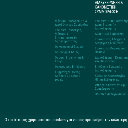
ΔΙΑΚΥΒΕΡΝΗΣΗ &
ΚΑΝΟΝΙΣΤΙΚΗ
ΣΥΜΜΟΡΦΩΣΗ
Μήνυμα Προέδρου ΔΣ &
Εταιρική Διακυβέρνηση/
Διευθύνοντος Συμβούλου
Δομή Εταιρικής
Διακυβέρνησης
Εταιρική Ταυτότητα,
Μέτοχοι &
Διοικητικό Συμβούλιο
Επιχειρηματικές
Εσωτερικός Έλεγχος &
Δραστηριότητες
Διαχείριση Κινδύνων
Οι Κοινωνικοί Εταίροι
Εσωτερικό Κανονιστικό
Δημιουργία Αξίας
Πλαίσιο
Όραμα, Στρατηγική &
Διακυβέρνηση Εταιρική
Στόχοι
Υπευθυνότητας
Οικονομικές Επιδόσεις
Επιδόσεις Εταιρικής
Διακυβέρνησης
Συμμετοχές-Κοινές
Δράσεις με άλλους
Κώδικας Δεοντολογίας-
φορείς
Ηθική & Διαφάνεια
Υπηρεσία Κανονιστικής
Συμμόρφωσης
Πολιτική Ανταγωνισμού
O ιστότοπος χρησιμοποιεί cookies για να σας προσφέρει την καλύτερ
Copyright © 2015 ELPE.All rights Reserved |
Όρο