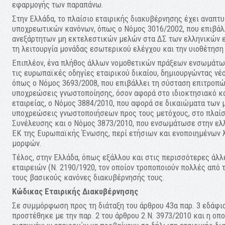
εφαρμογής των παραπάνω.
Στην Ελλάδα, το πλαίσιο εταιρικής διακυβέρνησης έχει αναπτ
υποχρεωτικών κανόνων, όπως ο Νόμος 3016/2002, που επιβάλ
ανεξάρτητων μη εκτελεστικών μελών στα ΔΣ των ελληνικών ε
τη λειτουργία μονάδας εσωτερικού ελέγχου και την υιοθέτηση
Επιπλέον, ένα πλήθος άλλων νομοθετικών πράξεων ενσωμάτωσ
τις ευρωπαϊκές οδηγίες εταιρικού δικαίου, δημιουργώντας νέ
όπως ο Νόμος 3693/2008, που επιβάλλει τη σύσταση επιτροπώ
υποχρεώσεις γνωστοποίησης, όσον αφορά στο ιδιοκτησιακό κ
εταιρείας, ο Νόμος 3884/2010, που αφορά σε δικαιώματα των 
υποχρεώσεις γνωστοποιήσεων προς τους μετόχους, στο πλαίσι
Συνέλευσης και ο Νόμος 3873/2010, που ενσωμάτωσε στην ελλ
ΕΚ της Ευρωπαϊκής Ένωσης, περί ετήσιων και ενοποιημένων 
μορφών.
Τέλος, στην Ελλάδα, όπως εξάλλου και στις περισσότερες άλ
εταιρειών (Ν. 2190/1920, τον οποίον τροποποιούν πολλές από 
τους βασικούς κανόνες διακυβέρνησής τους.
Κώδικας Εταιρικής Διακυβέρνησης
Σε συμμόρφωση προς τη διάταξη του άρθρου 43α παρ. 3 εδάφιο 
προστέθηκε με την παρ. 2 του άρθρου 2 Ν. 3973/2010 και η ο