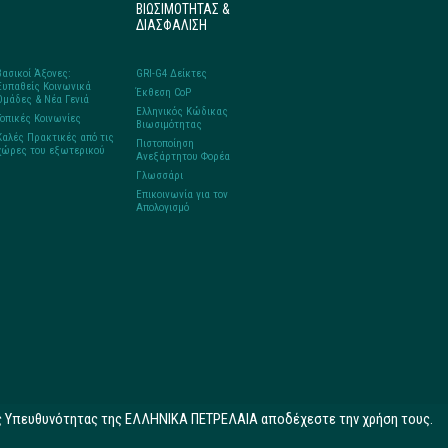
ΒΙΩΣΙΜΟΤΗΤΑΣ &
ΔΙΑΣΦΑΛΙΣΗ
Βασικοί Άξονες:
GRI-G4 Δείκτες
Ευπαθείς Κοινωνικά
Έκθεση CoP
Ομάδες & Νέα Γενιά
Ελληνικός Κώδικας
Τοπικές Κοινωνίες
Βιωσιμότητας
Καλές Πρακτικές από τις
Πιστοποίηση
χώρες του εξωτερικού
Ανεξάρτητου Φορέα
Γλωσσάρι
Επικοινωνία για τον
Απολογισμό
ής Υπευθυνότητας της ΕΛΛΗΝΙΚΑ ΠΕΤΡΕΛΑΙΑ αποδέχεστε την χρήση τους.
Created by GreekGeeks S.A.