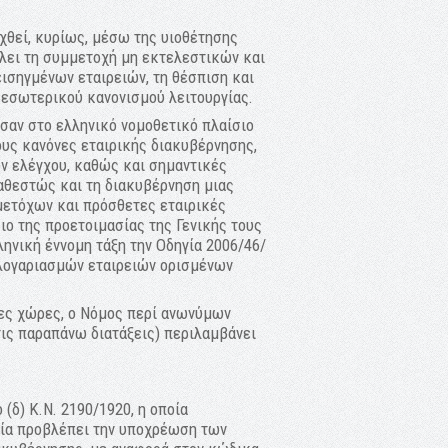
υχθεί, κυρίως, μέσω της υιοθέτησης
λει τη συμμετοχή μη εκτελεστικών και
ισηγμένων εταιρειών, τη θέσπιση και
 εσωτερικού κανονισμού λειτουργίας.
αν στο ελληνικό νομοθετικό πλαίσιο
ους κανόνες εταιρικής διακυβέρνησης,
ν ελέγχου, καθώς και σημαντικές
αθεστώς και τη διακυβέρνηση μιας
μετόχων και πρόσθετες εταιρικές
ο της προετοιμασίας της Γενικής τους
ηνική έννομη τάξη την Οδηγία 2006/46/
λογαριασμών εταιρειών ορισμένων
λες χώρες, ο Νόμος περί ανωνύμων
τις παραπάνω διατάξεις) περιλαμβάνει
(δ) Κ.Ν. 2190/1920, η οποία
ποία προβλέπει την υποχρέωση των