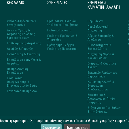
ΚΕΦΑΛΑΙΟ
ΣΥΝΕΡΓΑΤΕΣ
ΕΝΕΡΓΕΙΑ &
ΚΛΙΜΑΤΙΚΗ ΑΛΛΑΓΗ
Υγεία & Ασφάλεια των
Εφοδιαστική Αλυσίδα-
Περιβάλλον
Εργαζομένων
Υπεύθυνες Προμήθειες
Περιβαλλοντική
Δείκτες Υγείας &
Πελάτες-Προϊόντα
Διαχείριση
Ασφάλειας-Επιδόσεις
Ποιότητα Προϊόντων &
Αέριες Εκπομπές &
Εγκαταστάσεων
Υπηρεσίες
Απόβλητα
Επιθεωρήσεις Ασφάλειας
Πρόγραμμα Ελέγχου
Οικοσυστήματα &
Αμοιβές & Παροχές
Ποιότητας-Ποσότητας
Βιοποικιλότητα
Εκπαίδευση & Ανάπτυξη
Διαχείριση Νερού &
ς
Άλλων Πόρων
Εκπαίδευση στην Υγεία &
Ασφάλεια
Ενέργεια & Κλιματική
Αλλαγή
Περιβαλλοντική
Εκπαίδευση
Εκπομπές Αερίων του
Θερμοκηπίου
Εναρμόνιση
Οικογενειακής &
Κλιματική Αλλαγή &
Επαγγελματικής Ζωής
Ενεργειακή
Αποδοτικότητα
Εργασιακό Περιβάλλον
Βιοκαύσιμα &
Ανανεώσιμες Πηγές
Ενέργειας
Στόχοι για το Περιβάλλον
& την Ενέργεια
η δυνατή εμπειρία. Χρησιμοποιώντας τον ιστότοπο Απολογισμός Εταιρικ
ι Χρήσης
Συμφωνώ
Περισσότερα