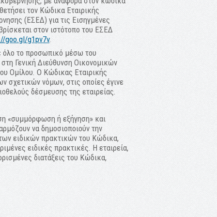
ακυβέρνησης, με αναφορά στον κώδικα
οθετήσει τον Κώδικα Εταιρικής
νησης (ΕΣΕΔ) για τις Εισηγμένες
βρίσκεται στον ιστότοπο του ΕΣΕΔ
://goo.gl/g1pv7v
.
σε όλο το προσωπικό μέσω του
 στη Γενική Διεύθυνση Οικονομικών
ου Ομίλου. Ο Κώδικας Εταιρικής
ων σχετικών νόμων, στις οποίες έγινε
ειοθελούς δέσμευσης της εταιρείας.
ση «συμμόρφωση ή εξήγηση» και
φαρμόζουν να δημοσιοποιούν την
 των ειδικών πρακτικών του Κώδικα,
ιμένες ειδικές πρακτικές. Η εταιρεία,
ορισμένες διατάξεις του Κώδικα,