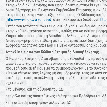
εισηγμένων εταιρειών να προβαίνουν σε δήλωση εταιρικής δι
εταιρικής διακυβέρνησης που εφαρμόζουν, η εταιρεία έχει υι
Διακυβέρνησης του Ελληνικού Συμβουλίου Εταιρικής Διακυβέρ
εταιρείες (καλούμενος εφεξής «Κώδικας»). Ο Κώδικας αυτός 
(
http://www.helex.gr/el/esed
) στην ηλεκτρονική διεύθυνση
http
Εκτός του ιστότοπου του ΕΣΕΔ, ο Κώδικας είναι διαθέσιμος 
εταιρικού εσωτερικού ιστότοπου, καθώς και σε έντυπη μορφή
Υπηρεσιών και στη Γενική Διεύθυνση Ανθρώπινου Δυναμικού τ
Διακυβέρνησης, σε αντίθεση με τις υποχρεωτικές διατάξεις τ
αναφορά παραπάνω, αποτελεί κείμενο αυτορρύθμισης και οικ
Αποκλίσεις από τον Κώδικα Εταιρικής Διακυβέρνησης
Ο Κώδικας Εταιρικής Διακυβέρνησης ακολουθεί την προσέγγι
απαιτεί από τις εισηγμένες εταιρείες που επιλέγουν να τον ε
πρόθεσή τους αυτή και είτε να συμμορφώνονται με το σύνολο
είτε να εξηγούν τους λόγους μη συμμόρφωσής τους με συγκεκρ
κατά περίπτωση, αποκλίνει ή δεν εφαρμόζει στο σύνολό τους 
σχετικά με:
• το μέγεθος και τη σύνθεση του ΔΣ
• το ρόλο και τις απαιτούμενες ιδιότητες του Πρόεδρου του ΔΣ
• την ανάδειξη υποψήφιων μελών του ΔΣ