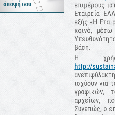
επιμέρους ιστ
Εταιρεία ΕΛ
εξής «Η Εταιρ
κοινό, μέσω
Υπευθυνότητα
βάση.
Η χρήσ
http://sustain
ανεπιφύλακτ
ισχύουν για 
γραφικών, 
αρχείων, π
Συνεπώς, ο ε