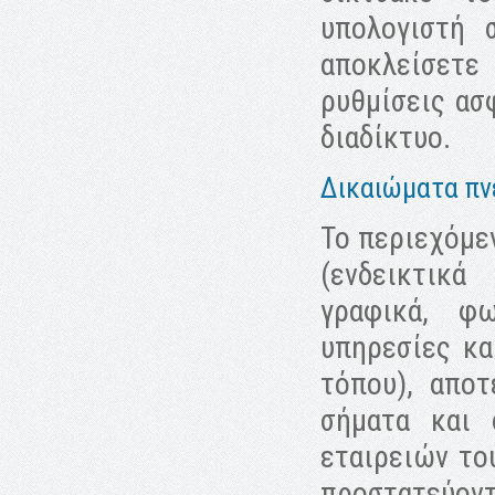
υπολογιστή 
αποκλείσετ
ρυθμίσεις ασ
διαδίκτυο.
Δικαιώματα πνε
Το περιεχόμε
(ενδεικτικά
γραφικά, φω
υπηρεσίες κα
τόπου), αποτ
σήματα και 
εταιρειών το
προστατεύοντ