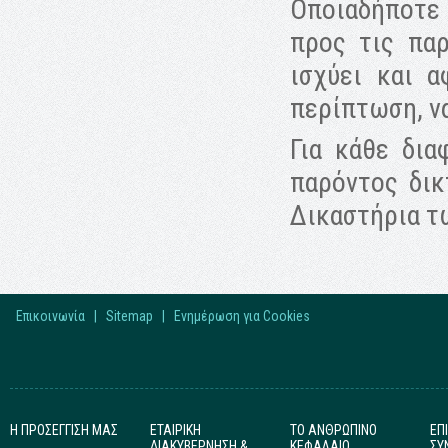
Οποιαδήποτε 
προς τις παρ
ισχύει και α
περίπτωση, να
Για κάθε δι
παρόντος δικ
Δικαστήρια τ
Επικοινωνία
|
Sitemap
|
Ενημέρωση για Cookies
Η ΠΡΟΣΕΓΓΙΣΗ ΜΑΣ
ΕΤΑΙΡΙΚΗ
ΤΟ ΑΝΘΡΩΠΙΝΟ
ΕΠ
ΔΙΑΚΥΒΕΡΝΗΣΗ &
ΚΕΦΑΛΑΙΟ
ΣΥ