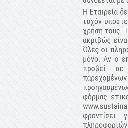
συνδέεται με 
H Εταιρεία δε
τυχόν υποστε
χρήση τους. 
ακριβώς είνα
Όλες οι πληρ
μόνο. Αν ο ε
προβεί σε 
παρεχομένω
προηγουμένως
φόρμας επικ
www.sustain
φροντίσει 
πληροφοριών,