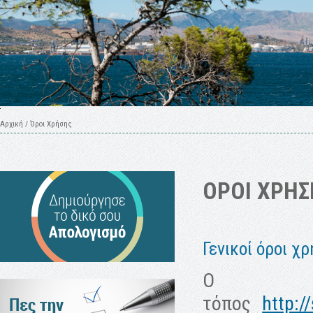
Αρχική
/
Όροι Χρήσης
ΟΡΟΙ ΧΡΗΣ
Γενικοί όροι χ
Ο π
τόπος
http:/