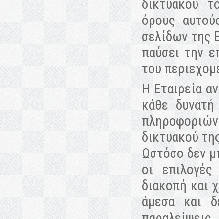
δικτυακού τ
όρους αυτού
σελίδων της Ε
παύσει την ε
του περιεχομ
Η Εταιρεία α
κάθε δυνατή
πληροφοριών
δικτυακού τη
Ωστόσο δεν μπ
οι επιλογές
διακοπή και 
άμεσα και δ
παραλείψεις