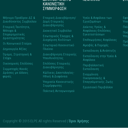
ΚΑΝΟΝΙΣΤΙΚΗ
ΣΥΜΜΟΡΦΩΣΗ
Μήνυμα Προέδρου ΔΣ &
Εταιρική Διακυβέρνηση/
Υγεία & Ασφάλεια των
Εφο
Διευθύνοντος Συμβούλου
Δομή Εταιρικής
Εργαζομένων
Υπε
Διακυβέρνησης
Εταιρική Ταυτότητα,
Δείκτες Υγείας &
Πελ
Μέτοχοι &
Διοικητικό Συμβούλιο
Ασφάλειας-Επιδόσεις
Ποι
Επιχειρηματικές
Εγκαταστάσεων
Εσωτερικός Έλεγχος &
Υπη
Δραστηριότητες
Διαχείριση Κινδύνων
Επιθεωρήσεις Ασφάλειας
Πρό
Οι Κοινωνικοί Εταίροι
Εσωτερικό Κανονιστικό
Αμοιβές & Παροχές
Ποι
Δημιουργία Αξίας
Πλαίσιο
Εκπαίδευση & Ανάπτυξη
Όραμα, Στρατηγική &
Διακυβέρνηση Εταιρικής
Εκπαίδευση στην Υγεία &
Στόχοι
Υπευθυνότητας
Ασφάλεια
Οικονομικές Επιδόσεις
Επιδόσεις Εταιρικής
Περιβαλλοντική
Διακυβέρνησης
Συμμετοχές-Κοινές
Εκπαίδευση
Δράσεις με άλλους
Κώδικας Δεοντολογίας-
Εναρμόνιση
φορείς
Ηθική & Διαφάνεια
Οικογενειακής &
Υπηρεσία Κανονιστικής
Επαγγελματικής Ζωής
Συμμόρφωσης
Εργασιακό Περιβάλλον
Πολιτική Ανταγωνισμού
Copyright © 2015 ELPE.All rights Reserved |
Όροι Χρήσης