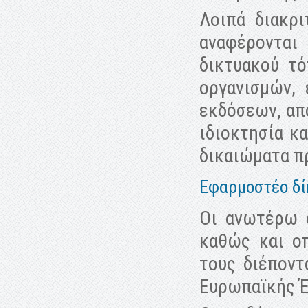
Λοιπά διακρι
αναφέρονται
δικτυακού τ
οργανισμών,
εκδόσεων, απ
ιδιοκτησία κ
δικαιώματα π
Εφαρμοστέο δίκ
Οι ανωτέρω 
καθώς και ο
τους διέποντ
Ευρωπαϊκής Έ