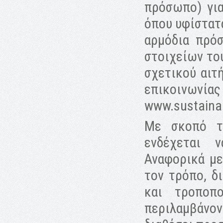
πρόσωπο) για
όπου υφίστατ
αρμόδια πρό
στοιχείων το
σχετικού αιτ
επικοινωνί
www.sustainab
Με σκοπό τ
ενδέχεται ν
Αναφορικά με
τον τρόπο, δ
και τροποπ
περιλαμβάνοντ