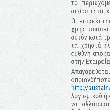
το περιεχόμ
απαραίτητο, 
Ο επισκέπτη
χρησιμοποιεί
αυτόν κατά τρ
τα χρηστά ήθ
ευθύνη αποκα
στην Εταιρεία
Απαγορεύετα
οποιονδήποτ
http://sustain
λογισμικού ή 
να αλλοιώσ