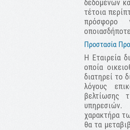
δεδομένων κα
τέτοια περίπ
πρόσφορο 
οποιασδήποτε
Προστασία Πρ
Η Εταιρεία δ
οποία οικει
διατηρεί το δ
λόγους επικ
βελτίωσης 
υπηρεσιών.
χαρακτήρα τω
θα τα μεταβι