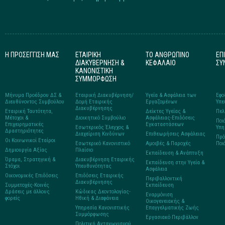
Η ΠΡΟΣΕΓΓΙΣΗ ΜΑΣ
ΕΤΑΙΡΙΚΗ
ΤΟ ΑΝΘΡΩΠΙΝΟ
ΕΠ
ΔΙΑΚΥΒΕΡΝΗΣΗ &
ΚΕΦΑΛΑΙΟ
ΣΥ
ΚΑΝΟΝΙΣΤΙΚΗ
ΣΥΜΜΟΡΦΩΣΗ
Μήνυμα Προέδρου ΔΣ &
Εταιρική Διακυβέρνηση/
Υγεία & Ασφάλεια των
Εφο
Διευθύνοντος Συμβούλου
Δομή Εταιρικής
Εργαζομένων
Υπε
Διακυβέρνησης
Εταιρική Ταυτότητα,
Δείκτες Υγείας &
Πελ
Μέτοχοι &
Διοικητικό Συμβούλιο
Ασφάλειας-Επιδόσεις
Ποι
Επιχειρηματικές
Εγκαταστάσεων
Εσωτερικός Έλεγχος &
Υπη
Δραστηριότητες
Διαχείριση Κινδύνων
Επιθεωρήσεις Ασφάλειας
Πρό
Οι Κοινωνικοί Εταίροι
Εσωτερικό Κανονιστικό
Αμοιβές & Παροχές
Ποι
Δημιουργία Αξίας
Πλαίσιο
Εκπαίδευση & Ανάπτυξη
Όραμα, Στρατηγική &
Διακυβέρνηση Εταιρικής
Εκπαίδευση στην Υγεία &
Στόχοι
Υπευθυνότητας
Ασφάλεια
Οικονομικές Επιδόσεις
Επιδόσεις Εταιρικής
Περιβαλλοντική
Διακυβέρνησης
Συμμετοχές-Κοινές
Εκπαίδευση
Δράσεις με άλλους
Κώδικας Δεοντολογίας-
Εναρμόνιση
φορείς
Ηθική & Διαφάνεια
Οικογενειακής &
Υπηρεσία Κανονιστικής
Επαγγελματικής Ζωής
Συμμόρφωσης
Εργασιακό Περιβάλλον
Πολιτική Ανταγωνισμού