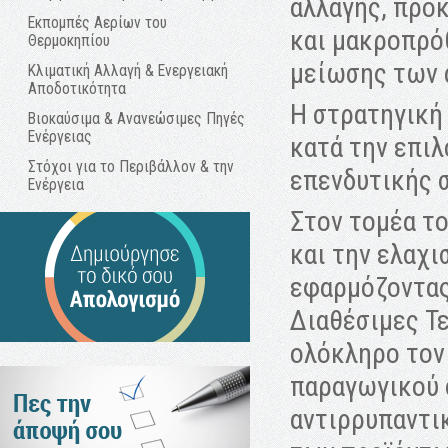
αλλαγής, προ
Εκπομπές Αερίων του
και μακροπρό
Θερμοκηπίου
μείωσης των 
Κλιματική Αλλαγή & Ενεργειακή
Αποδοτικότητα
Η στρατηγική
Βιοκαύσιμα & Ανανεώσιμες Πηγές
Ενέργειας
κατά την επιλ
Στόχοι για το Περιβάλλον & την
επενδυτικής 
Ενέργεια
Στον τομέα τ
και την ελαχ
εφαρμόζοντας 
Διαθέσιμες Τε
ολόκληρο τον
παραγωγικού 
αντιρρυπαντι