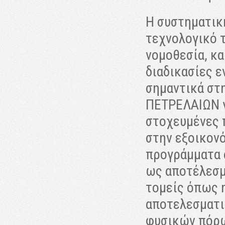
Η συστηματικ
τεχνολογικό τ
νομοθεσία, κα
διαδικασίες 
σημαντικά στ
ΠΕΤΡΕΛΑΙΩΝ γ
στοχευμένες 
στην εξοικονό
προγράμματα 
ως αποτέλεσμ
τομείς όπως 
αποτελεσματι
φυσικών πόρω