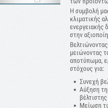
των προϊόντω
Η συμβολή μα
κλιματικής αλ
ενεργειακής δ
στην αξιοποί
Βελτιώνοντας
μειώνοντας τ
αποτύπωμα, ε
στόχους για:
Συνεχή βε
Αύξηση τη
βέλτιστης
Μείωση τ