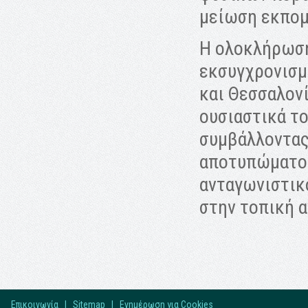
μείωση εκπο
Η ολοκλήρωση
εκσυγχρονισμ
και Θεσσαλονί
ουσιαστικά τ
συμβάλλοντας
αποτυπώματος
ανταγωνιστικ
στην τοπική 
Επικοινωνία
|
Sitemap
|
Ενημέρωση για Cookies